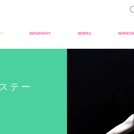
ON
BIOGRAPHY
WORKS
WORKS
 ステー
ト