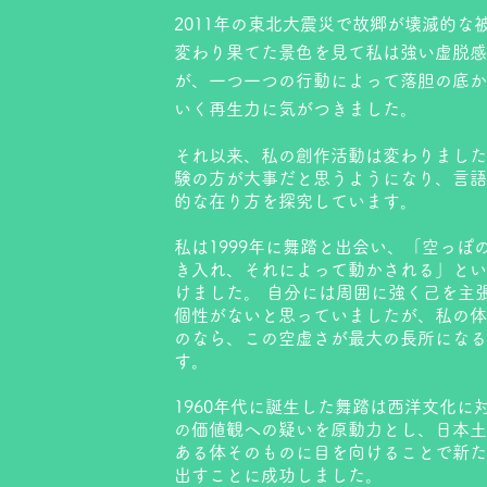
2011年の東北大震災で故郷が壊滅的な
変わり果てた景色を見て私は強い虚脱感
が、一つ一つの行動によって落胆の底か
いく再生力に気がつきました。
それ以来、私の創作活動は変わりました
験の方が大事だと思うようになり、言語
的な在り方を探究しています。
私は1999年に舞踏と出会い、「空っぽ
き入れ、それによって動かされる」とい
けました。 自分には周囲に強く己を主
個性がないと思っていましたが、私の体
のなら、この空虚さが最大の長所になる
す。
1960年代に誕生した舞踏は西洋文化に
の価値観への疑いを原動力とし、日本土
ある体そのものに目を向けることで新た
出すことに成功しました。