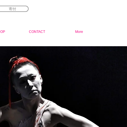
寄付
HOP
CONTACT
More