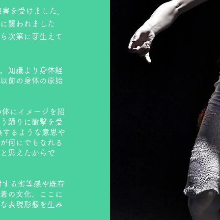
被害を受けました。
に襲われました
ら次第に芽生えて
。知識より身体経
以前の身体の原始
の体にイメージを招
う踊りに衝撃を受
張するような意思や
が何にでもなれる
と思えたからで
対する劣等感や既存
着の文化、ここに
な表現形態を生み