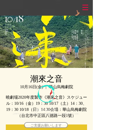
潮來之音
10月16日(金)
  |  
華山烏梅劇院
曉劇場2020年度製作《潮來之音》スケジュー
ル：10/16（金）19：30 10/17（土）14：30、
©AGAXART
19：30 10/18（日）14:30会場：華山烏梅劇院
このサイトのコンテンツの全部または一部を無断で複製することは禁じられています。
（台北市中正區八德路一段1號）
ご支援お願いします