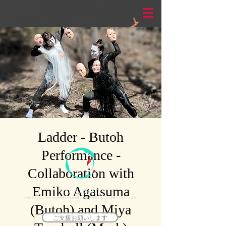
Ladder - Butoh
Performance -
Collaboration with
Emiko Agatsuma
©AGAXART
このサイトのコンテンツの全部または一部を無断で複製することは禁じられています。
(Butoh) and Miya
ご支援お願いします