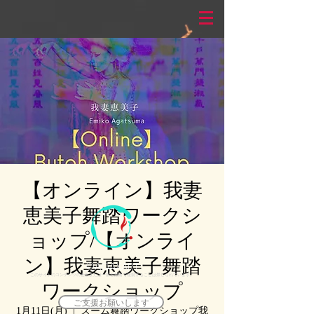
【オンライン】我妻
恵美子舞踏ワークシ
ョップ/【オンライ
ン】我妻恵美子舞踏
©AGAXART
このサイトのコンテンツの全部または一部を無断で複製することは禁じられています。
ワークショップ
ご支援お願いします
1月11日(月)
  |  
ズーム舞踏ワークショップ我